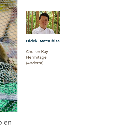
Hideki Matsuhisa
Chef en Koy
Hermitage
(Andorra)
o en