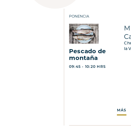
PONENCIA
M
Ca
Che
la 
Pescado de
montaña
09:45 - 10:20 HRS
MÁS