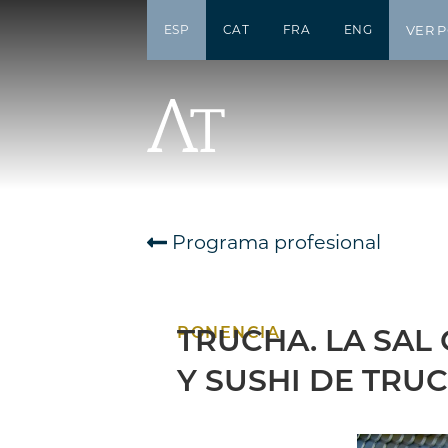
ESP
CAT
FRA
ENG
VER 
Programa profesional
PONENCIA
TRUCHA. LA SA
Y SUSHI DE TRU