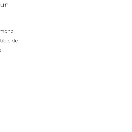
 un
kemono
tibio de
s