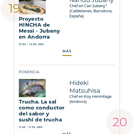
Nandu Jubany
Chef en Can Jubany*
(Calldetenes, Barcelona,
España)
Proyecto
HINCHA de
Messi - Jubany
en Andorra
13:35 - 14:05 HRS
MÁS
PONENCIA
Hideki
Matsuhisa
Chef en Koy Hermitage
Trucha. La sal
(Andorra)
como conductor
del sabor y
sushi de trucha
11:05 - 11:35 HRS