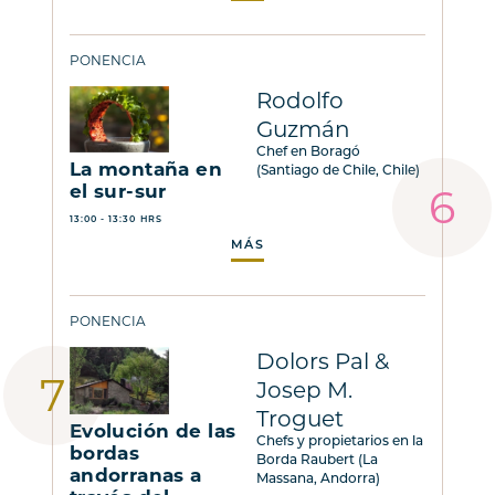
PONENCIA
Rodolfo
Guzmán
Chef en Boragó
La montaña en
(Santiago de Chile, Chile)
el sur-sur
13:00 - 13:30 HRS
MÁS
PONENCIA
Dolors Pal &
Josep M.
Troguet
Evolución de las
Chefs y propietarios en la
bordas
Borda Raubert (La
andorranas a
Massana, Andorra)