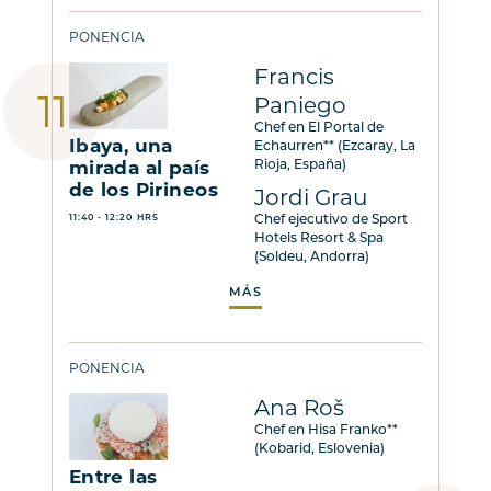
PONENCIA
Francis
Paniego
Chef en El Portal de
Ibaya, una
Echaurren** (Ezcaray, La
mirada al país
Rioja, España)
de los Pirineos
Jordi Grau
11:40 - 12:20 HRS
Chef ejecutivo de Sport
Hotels Resort & Spa
(Soldeu, Andorra)
MÁS
PONENCIA
Ana Roš
Chef en Hisa Franko**
(Kobarid, Eslovenia)
Entre las