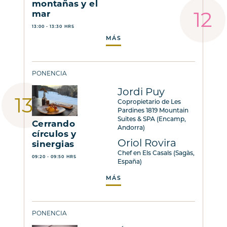
montañas y el
mar
13:00 - 13:30 HRS
MÁS
PONENCIA
Jordi Puy
Copropietario de Les
Pardines 1819 Mountain
Suites & SPA (Encamp,
Cerrando
Andorra)
círculos y
Oriol Rovira
sinergias
Chef en Els Casals (Sagàs,
09:20 - 09:50 HRS
España)
MÁS
PONENCIA