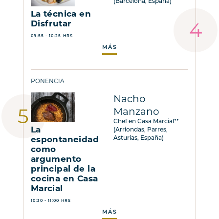
(Barcelona, España)
La técnica en
Disfrutar
09:55 - 10:25 HRS
MÁS
PONENCIA
Nacho
Manzano
Chef en Casa Marcial**
La
(Arriondas, Parres,
espontaneidad
Asturias, España)
como
argumento
principal de la
cocina en Casa
Marcial
10:30 - 11:00 HRS
MÁS