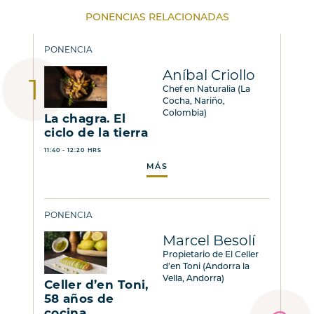
PONENCIAS RELACIONADAS
PONENCIA
Aníbal Criollo
Chef en Naturalia (La
Cocha, Nariño,
Colombia)
La chagra. El
ciclo de la tierra
11:40 - 12:20 HRS
MÁS
PONENCIA
Marcel Besolí
Propietario de El Celler
d’en Toni (Andorra la
Vella, Andorra)
Celler d’en Toni,
58 años de
cocina