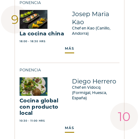
PONENCIA
Josep Maria
Kao
Chef en Kao (Canillo,
La cocina china
Andorra)
18:00 - 18:30 HRS
MÁS
PONENCIA
Diego Herrero
Chef en Vidocq
(Formigal, Huesca,
España)
Cocina global
con producto
local
10:30 - 11:00 HRS
MÁS