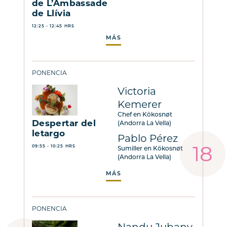
de L’Ambassade
de Llívia
12:25 - 12:45 HRS
MÁS
PONENCIA
Victoria
Kemerer
Chef en Kökosnøt
Despertar del
(Andorra La Vella)
letargo
Pablo Pérez
09:55 - 10:25 HRS
Sumiller en Kökosnøt
(Andorra La Vella)
MÁS
PONENCIA