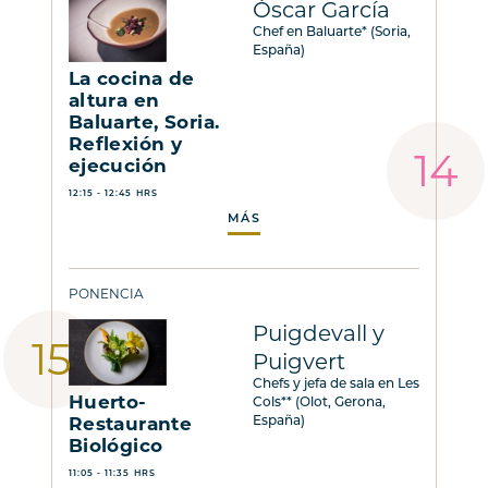
Óscar García
Chef en Baluarte* (Soria,
España)
La cocina de
altura en
Baluarte, Soria.
Reflexión y
ejecución
12:15 - 12:45 HRS
MÁS
PONENCIA
Puigdevall y
Puigvert
Chefs y jefa de sala en Les
Huerto-
Cols** (Olot, Gerona,
Restaurante
España)
Biológico
11:05 - 11:35 HRS