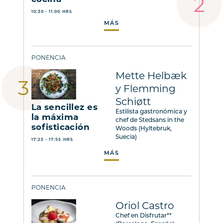
10:30 - 11:00 HRS
MÁS
PONENCIA
Mette Helbæk
y Flemming
Schiøtt
La sencillez es
Estilista gastronómica y
la máxima
chef de Stedsans in the
sofisticación
Woods (Hyltebruk,
Suecia)
17:25 - 17:55 HRS
MÁS
PONENCIA
Oriol Castro
Chef en Disfrutar**