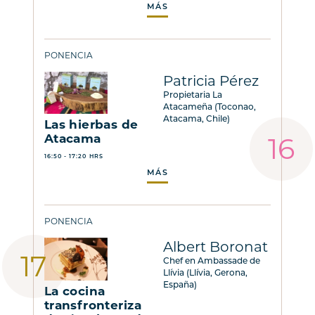
MÁS
PONENCIA
Patricia Pérez
Propietaria La
Atacameña (Toconao,
Atacama, Chile)
Las hierbas de
Atacama
16:50 - 17:20 HRS
MÁS
PONENCIA
Albert Boronat
Chef en Ambassade de
Llívia (Llívia, Gerona,
España)
La cocina
transfronteriza