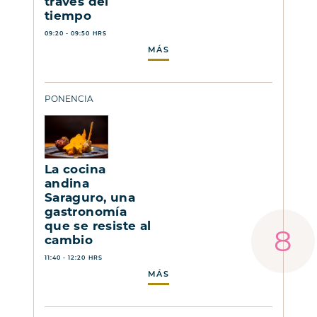
través del
tiempo
09:20 - 09:50 HRS
MÁS
PONENCIA
La cocina
andina
Saraguro, una
gastronomía
que se resiste al
cambio
11:40 - 12:20 HRS
MÁS